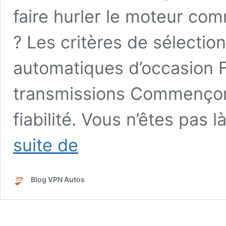
faire hurler le moteur co
? Les critères de sélectio
automatiques d’occasion Fi
transmissions Commençons 
fiabilité. Vous n’êtes pas 
Top
suite de
5
des
voitures
Blog VPN Autos
d’occasion
en
boîte
automatique