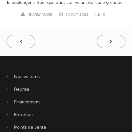
la boulangerie. Sauf que dans son volant dort une grenade...
CHARLY AUGIS
1 AOÛT 2025
0
Nos voitures
Reprise
Financement
Entretien
Points de vente