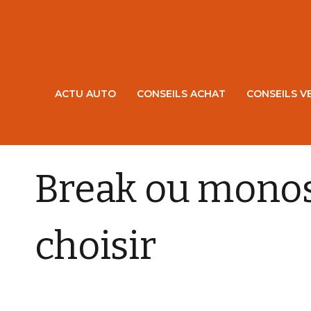
ACTU AUTO
CONSEILS ACHAT
CONSEILS V
ESSAIS ET COMPARATIFS
Break ou monos
choisir
VPN AUTOS
9 FÉVRIER 2010
0