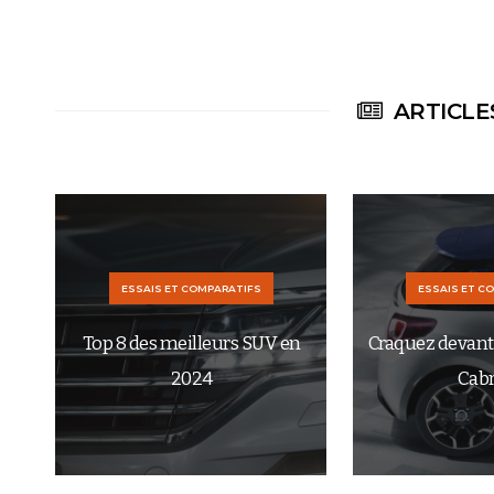
ARTICLE
ESSAIS ET COMPARATIFS
ESSAIS ET C
Top 8 des meilleurs SUV en
Craquez devant 
2024
Cabr