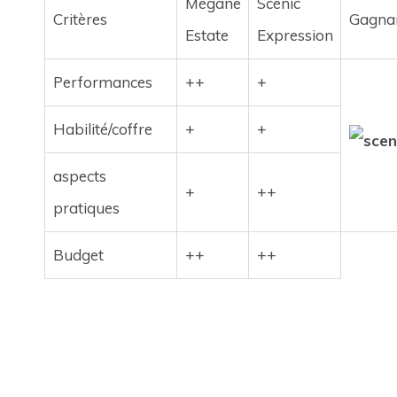
Mégane
Scénic
Critères
Gagnant
Estate
Expression
Performances
++
+
Habilité/coffre
+
+
aspects
+
++
pratiques
Budget
++
++