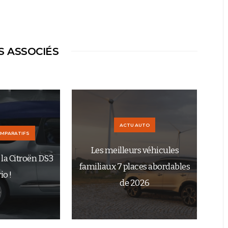
S ASSOCIÉS
ACTU AUTO
OMPARATIFS
Les meilleurs véhicules
la Citroën DS3
familiaux 7 places abordables
io !
de 2026