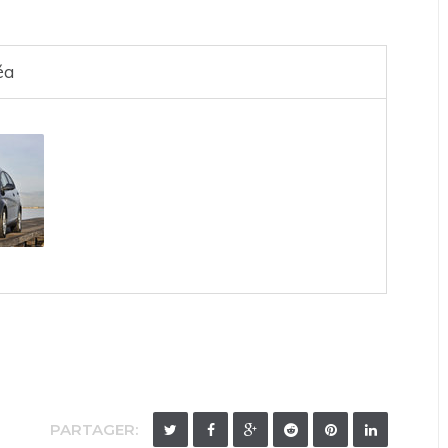
éa
PARTAGER: