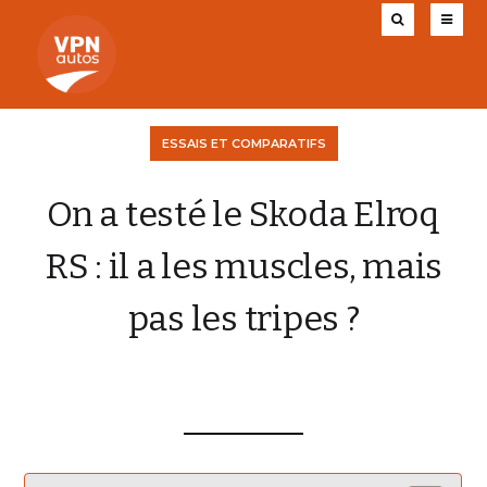
ESSAIS ET COMPARATIFS
On a testé le Skoda Elroq
RS : il a les muscles, mais
pas les tripes ?
CHARLY AUGIS
23 JUIN 2025
0