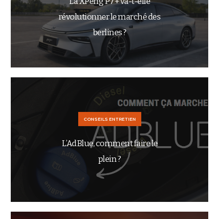
La XPeng P7+ va-t-elle
révolutionner le marché des
berlines ?
CONSEILS ENTRETIEN
L’AdBlue, comment faire le
plein ?