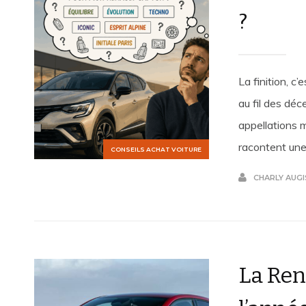
?
La finition, c
au fil des dé
appellations m
racontent une h
CONSEILS ACHAT VOITURE
CHARLY AUGI
La Rena