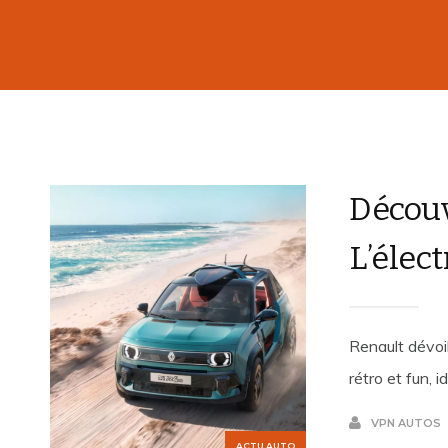
Découv
L’élect
Renault dévoi
rétro et fun, 
VPN AUTOS
ACTU AUTO