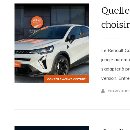
Quelle
choisi
Le Renault Ca
jungle automo
s’adapter à p
version. Entre
CONSEILS ACHAT VOITURE
CHARLY AUGI