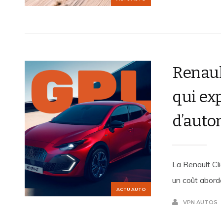
Renault
qui ex
d’auto
La Renault Cl
un coût aborda
ACTU AUTO
VPN AUTOS