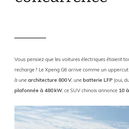
CHARLY AUGIS
11 SEPTEMBRE 2025
0
Vous pensiez que les voitures électriques étaient to
recharge ? Le Xpeng G6 arrive comme un uppercut 
à une
architecture 800 V
, une
batterie LFP
(oui, d
plafonnée à 480 kW
, ce SUV chinois annonce
10 à