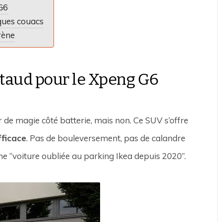
 G6
ques couacs
arène
staud pour le Xpeng G6
r de magie côté batterie, mais non. Ce SUV s’offre
fficace
. Pas de bouleversement, pas de calandre
rome “voiture oubliée au parking Ikea depuis 2020”.