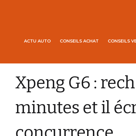
ACTU AUTO
CONSEILS ACHAT
CONSEILS V
ELECTRIQUE ET HYBRIDE
Xpeng G6 : rech
minutes et il éc
concurrence