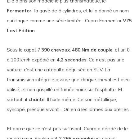
Elle a pris son modèle le plus charismatique, le
Formentor
, l’a gavé de 5 cylindres, et lui a donné un nom
qui claque comme une série limitée : Cupra Formentor
VZ5
Last Edition
.
Sous le capot ?
390 chevaux
,
480 Nm de couple
, et un 0
à 100 km/h expédié en
4,2 secondes
. Ce n’est pas une
voiture, c’est une catapulte déguisée en SUV. La
transmission intégrale assure que chaque cheval est bien
utilisé, et non gaspillé en fumée noire sur l’asphalte. Et
surtout,
il chante
. Il hurle même. Ce son métallique,
syncopé, presque vivant… On en a les larmes aux oreilles.
Et parce que ce n’est pas suffisant, Cupra a décidé de le
rendre
rare
. Seulement
2 265 exemplaires
seront