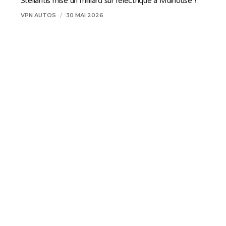
Stellantis mise un milliard sur l’électrique à Mulhouse !
VPN AUTOS
/
30 MAI 2026