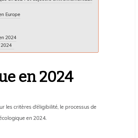
 en Europe
 en 2024
ue 2024
que en 2024
es critères d’éligibilité, le processus de
 écologique en 2024.