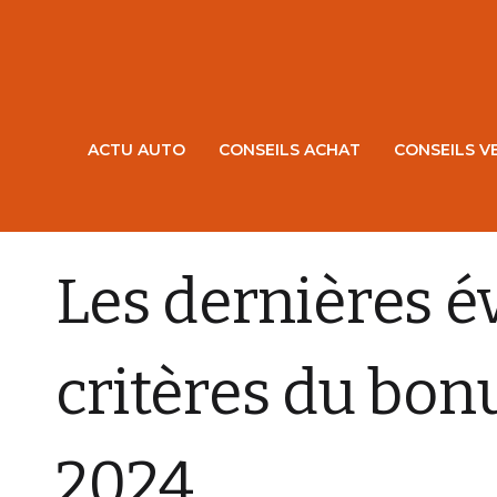
ACTU AUTO
CONSEILS ACHAT
CONSEILS V
ACTU AUTO
Les dernières é
critères du bon
2024