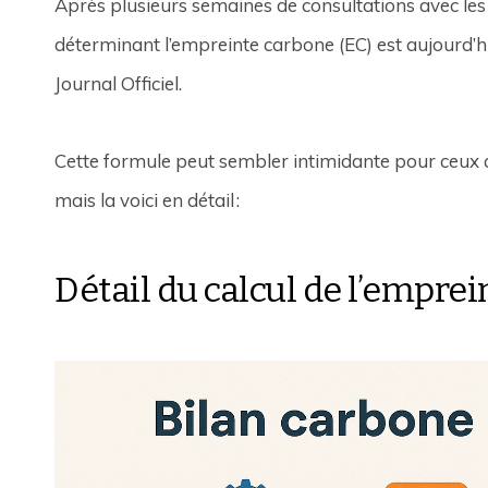
Après plusieurs semaines de consultations avec les
déterminant l’empreinte carbone (EC) est aujourd’hui
Journal Officiel.
Cette formule peut sembler intimidante pour ceux qu
mais la voici en détail :
Détail du calcul de l’empre