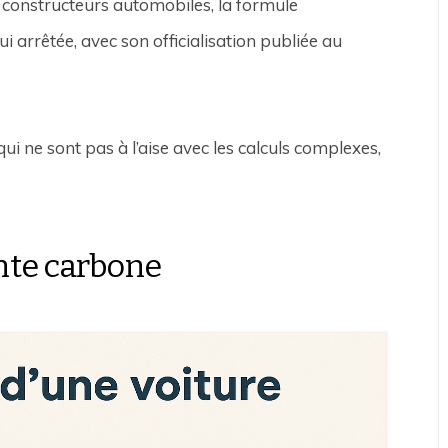
 constructeurs automobiles, la formule
 arrêtée, avec son officialisation publiée au
i ne sont pas à l’aise avec les calculs complexes,
inte carbone