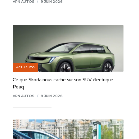
VPN AUTOS
/
9 JUIN 2026
ACTU AUTO
Ce que Skoda nous cache sur son SUV électrique
Peaq
VPN AUTOS
/
8 JUIN 2026