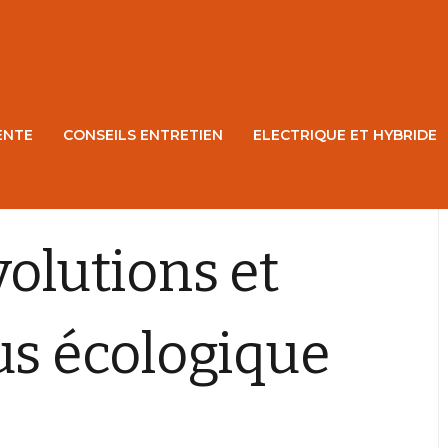
ENTE
CONSEILS ENTRETIEN
ELECTRIQUE ET HYBRIDE
volutions et
us écologique