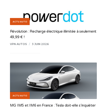
ACTU AUTO
Révolution : Recharge électrique illimitée à seulement
49,99 € !
VPN AUTOS
/
3 JUIN 2026
ACTU AUTO
MG IM5 et IM6 en France : Tesla doit-elle s’inquiéter