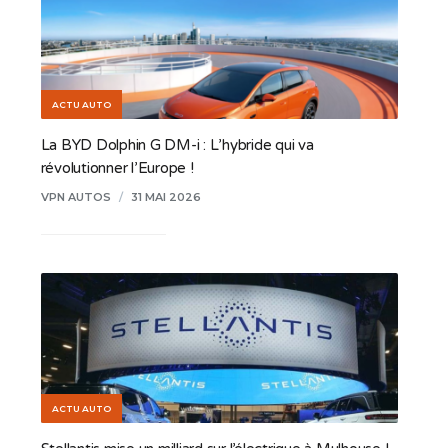
ACTU AUTO
La BYD Dolphin G DM-i : L’hybride qui va
révolutionner l’Europe !
VPN AUTOS
/
31 MAI 2026
ACTU AUTO