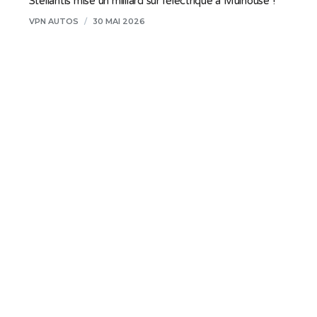
Stellantis mise un milliard sur l’électrique à Mulhouse !
VPN AUTOS
/
30 MAI 2026