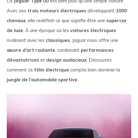
La
Jaguar Type 00
est bien plus qu’une simple voiture.
Avec ses
trois moteurs électriques
développant
1000
chevaux
, elle redéfinit ce que signifie être une
supercar
de luxe
. À une époque où les
voitures électriques
rivalisent avec les
classiques
, Jaguar nous offre une
œuvre d’art roulante
, combinant
performances
dévastatrices
et
design audacieux
. Découvrez
comment ce
félin électrique
compte bien dominer la
jungle de l’automobile sportive
.