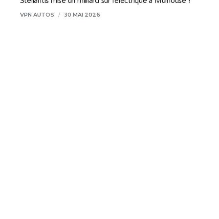
Stellantis mise un milliard sur l’électrique à Mulhouse !
VPN AUTOS
/
30 MAI 2026