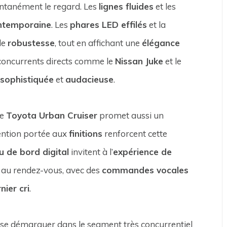
antanément le regard. Les
lignes fluides
et les
ntemporaine
. Les
phares LED effilés
et la
de
robustesse
, tout en affichant une
élégance
 concurrents directs comme le
Nissan Juke
et le
s
sophistiquée
et
audacieuse
.
Le
Toyota Urban Cruiser
promet aussi un
tention portée aux
finitions
renforcent cette
u de bord digital
invitent à l’
expérience de
 au rendez-vous, avec des
commandes vocales
ier cri
.
e démarquer dans le segment très concurrentiel