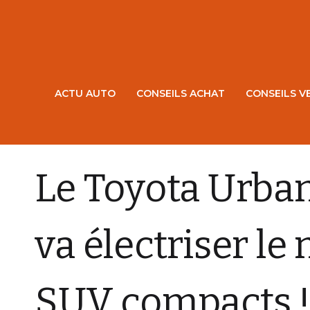
ACTU AUTO
CONSEILS ACHAT
CONSEILS V
ACTU AUTO
Le Toyota Urban
va électriser le
SUV compacts 