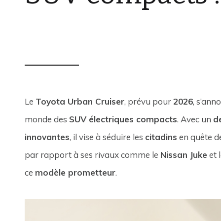
VPN AUTOS
18 DÉCEMBRE 2025
0
Le
Toyota Urban Cruiser
, prévu pour
2026
, s’an
monde des
SUV électriques compacts
. Avec un
d
innovantes
, il vise à séduire les
citadins
en quête 
par rapport à ses rivaux comme le
Nissan Juke
et 
ce
modèle prometteur
.