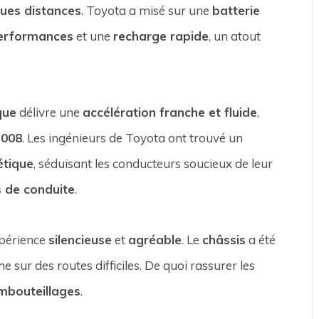
ues distances
. Toyota a misé sur une
batterie
erformances
et une
recharge rapide
, un atout
que
délivre une
accélération franche et fluide
,
2008
. Les ingénieurs de Toyota ont trouvé un
étique
, séduisant les conducteurs soucieux de leur
s de conduite
.
xpérience
silencieuse
et
agréable
. Le
châssis
a été
e sur des routes difficiles. De quoi rassurer les
mbouteillages
.