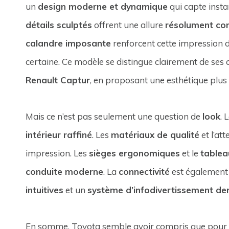
un
design moderne et dynamique
qui capte inst
détails sculptés
offrent une allure
résolument co
calandre imposante
renforcent cette impression 
certaine. Ce modèle se distingue clairement de ses
Renault Captur
, en proposant une esthétique plu
Mais ce n’est pas seulement une question de
look
. 
intérieur raffiné
. Les
matériaux de qualité
et l’at
impression. Les
sièges ergonomiques
et le
tablea
conduite moderne
. La
connectivité
est également
intuitives
et un
système d’infodivertissement dern
En somme, Toyota semble avoir compris que pour s