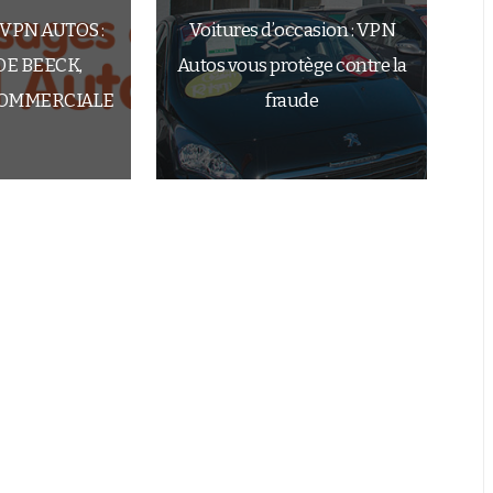
VPN AUTOS :
Voitures d’occasion : VPN
DE BEECK,
Autos vous protège contre la
COMMERCIALE
fraude