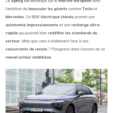
Le
Xpeng G9
débarque sur le
marché européen
avec
l’ambition de
bousculer les géants
comme
Tesla
et
Mercedes
. Ce
SUV électrique chinois
promet une
autonomie impressionnante
et une
recharge ultra-
rapide
qui pourrait bien
redéfinir les standards du
secteur
. Mais que vaut-il réellement face à ses
concurrents de renom
? Plongeons dans l’univers de ce
nouvel acteur ambitieux
.