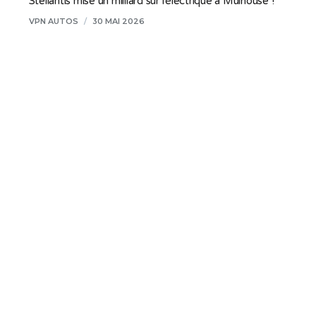
Stellantis mise un milliard sur l’électrique à Mulhouse !
VPN AUTOS
/
30 MAI 2026