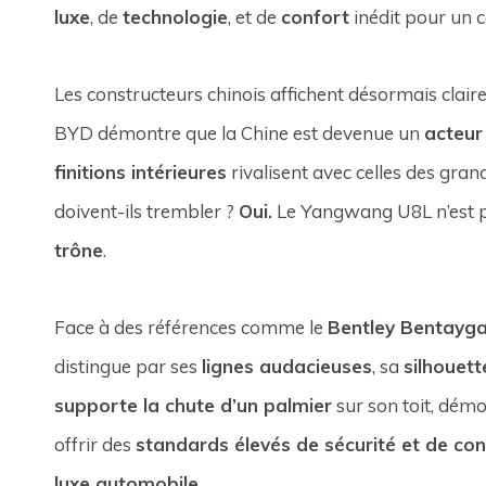
luxe
, de
technologie
, et de
confort
inédit pour un c
Les constructeurs chinois affichent désormais clai
BYD démontre que la Chine est devenue un
acteur
finitions intérieures
rivalisent avec celles des gra
doivent-ils trembler ?
Oui.
Le Yangwang U8L n’est pa
trône
.
Face à des références comme le
Bentley Bentayg
distingue par ses
lignes audacieuses
, sa
silhouet
supporte la chute d’un palmier
sur son toit, démo
offrir des
standards élevés de sécurité et de con
luxe automobile
.